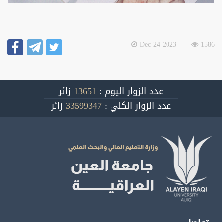
2023 Dec 24
1586
عدد الزوار اليوم :
13651
زائر
عدد الزوار الكلي :
33599347
زائر