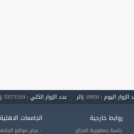
 الزوار اليوم :
10950
زائر
عدد الزوار الكلي :
33571319
ز
روابط خارجية
الجامعات الاهلية
رئاسة جمهورية العراق
- عرض مواقع الجامعا