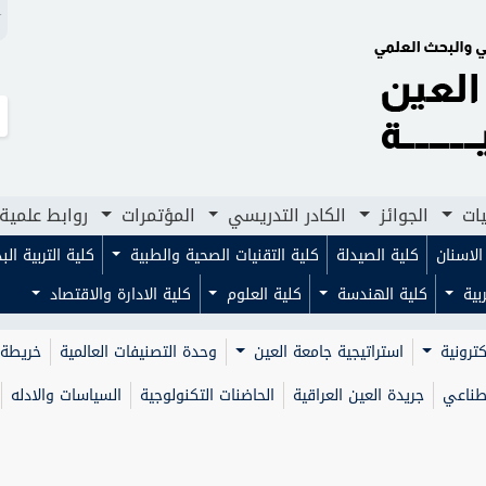
N
لجوائز
الكادر التدريسي
المؤتمرات
روابط علمية
مجلا
يات
الجوائز
الكادر التدريسي
المؤتمرات
روابط علمية
لاسنان
كلية الصيدلة
كلية التقنيات الصحية والطبية
كلية التربية ال
ربية
كلية الهندسة
كلية العلوم
كلية الادارة والاقتصاد
كترونية
استراتيجية جامعة العين
وحدة التصنيفات العالمية
خريطة 
صطناعي
جريدة العين العراقية
الحاضنات التكنولوجية
السياسات والادله