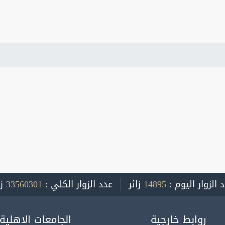
 الزوار اليوم :
14895
زائر
عدد الزوار الكلي :
33560301
ز
روابط خارجية
الجامعات الاهلية