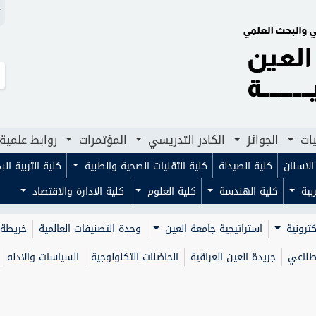
N
لجوائز
الكادر التدريسي
المؤتمرات
روابط علمية
مجلا
يات
الجوائز
الكادر التدريسي
المؤتمرات
روابط علمية
لاسنان
كلية الصيدلة
كلية التقنيات الصحية والطبية
كلية التربية ال
ربية
كلية الهندسة
كلية العلوم
كلية الادارة والاقتصاد
كترونية
استراتيجية جامعة العين
وحدة التصنيفات العالمية
خريطة 
صطناعي
جريدة العين العراقية
الحاضنات التكنولوجية
السياسات والادله