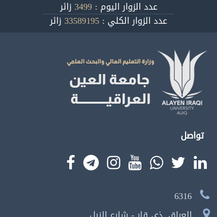
عدد الزوار اليوم :
3499
زائر
عدد الزوار الكلي :
33589195
زائر
تواصل
6316
العراق, ذي قار - شارع النيل