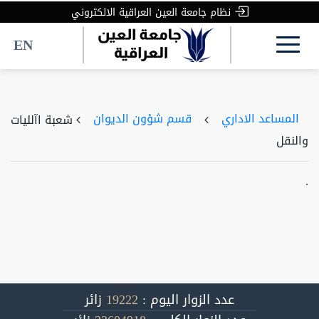
نظام جامعة العين العراقية الالكتروني
EN
المساعد الاداري
قسم شؤون الديوان
شعبة اآلليات
والنقل
.
عدد الزوار اليوم :
19222
زائر