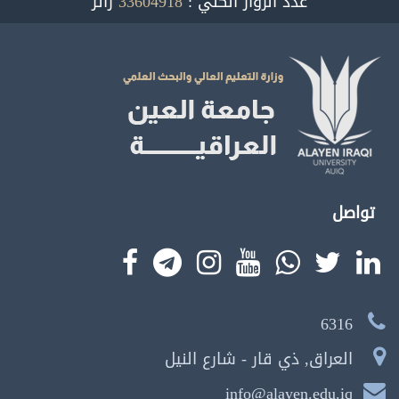
عدد الزوار الكلي :
33604918
زائر
تواصل
6316
العراق, ذي قار - شارع النيل
info@alayen.edu.iq