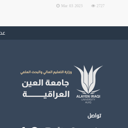
2023 Mar 03
2727
عدد
تواصل