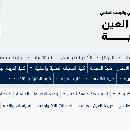
N
لجوائز
الكادر التدريسي
المؤتمرات
روابط علمية
مجلا
يات
الجوائز
الكادر التدريسي
المؤتمرات
روابط علمية
لاسنان
كلية الصيدلة
كلية التقنيات الصحية والطبية
كلية التربية ال
ربية
كلية الهندسة
كلية العلوم
كلية الادارة والاقتصاد
كترونية
استراتيجية جامعة العين
وحدة التصنيفات العالمية
خريطة 
صطناعي
جريدة العين العراقية
الحاضنات التكنولوجية
السياسات والادله