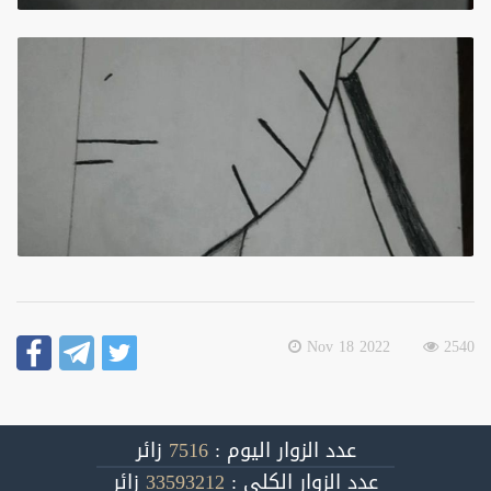
2022 Nov 18
2540
عدد الزوار اليوم :
7516
زائر
عدد الزوار الكلي :
33593212
زائر