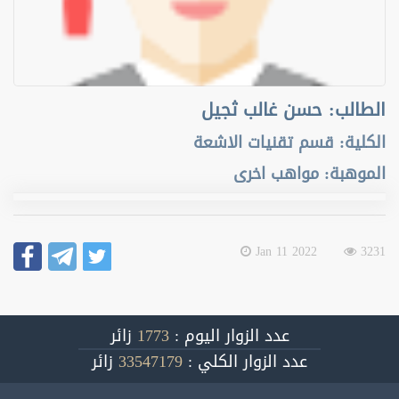
الطالب
:
حسن غالب ثجيل
الكلية
:
قسم تقنيات الاشعة
الموهبة
:
مواهب اخرى
2022 Jan 11
3231
عدد الزوار اليوم :
1773
زائر
عدد الزوار الكلي :
33547179
زائر