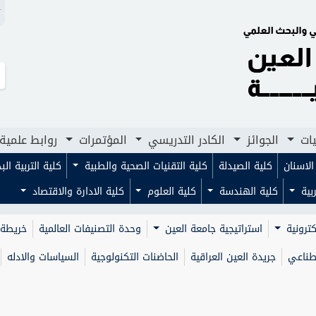
N
لجوائز
الكادر التدريسي
المؤتمرات
روابط علمية
مجلا
يات
الجوائز
الكادر التدريسي
المؤتمرات
روابط علمية
لاسنان
كلية الصيدلة
كلية التقنيات الصحية والطبية
كلية التربية ال
ربية
كلية الهندسة
كلية العلوم
كلية الادارة والاقتصاد
كترونية
استراتيجية جامعة العين
وحدة التصنيفات العالمية
خريطة 
صطناعي
جريدة العين العراقية
الحاضنات التكنولوجية
السياسات والادله