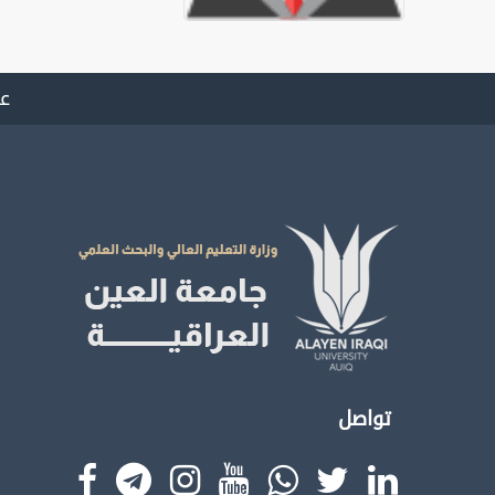
عد
تواصل