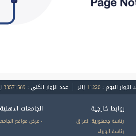
 الزوار اليوم :
11220
زائر
عدد الزوار الكلي :
33571589
ز
روابط خارجية
الجامعات الاهلية
رئاسة جمهورية العراق
- عرض مواقع الجامعا
رئاسة الوزراء