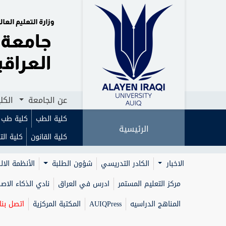
الرئيسية
الرئيسية
عن الجامعة
عن الجامعة
الكليات
الكليات
ا
ا
عن الجامعة
الكل
كلية الطب
كلية طب ا
الرئيسية
كلية القانون
كلية الت
الاخبار
الكادر التدريسي
شؤون الطلبة
الأنظمة الال
مركز التعليم المستمر
ادرس في العراق
نادي الذكاء الا
المناهج الدراسيه
AUIQPress
المكتبة المركزية
اتصل بنا