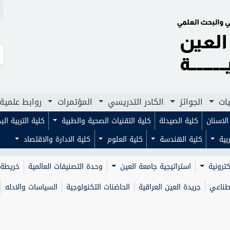
N
لجوائز
لجوائز
الكادر التدريسي
الكادر التدريسي
المؤتمرات
المؤتمرات
روابط علمية
روابط علمية
مجلا
مجلا
يات
الجوائز
الكادر التدريسي
المؤتمرات
روابط علمية
لاسنان
كلية الصيدلة
كلية التقنيات الصحية والطبية
كلية التربية ال
ربية
كلية الهندسة
كلية العلوم
كلية الادارة والاقتصاد
كترونية
استراتيجية جامعة العين
وحدة التصنيفات العالمية
خريطة 
صطناعي
جريدة العين العراقية
الحاضنات التكنولوجية
السياسات والادله