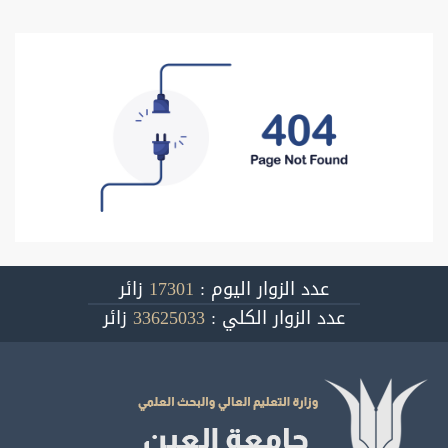
عدد الزوار اليوم :
17301
زائر
عدد الزوار الكلي :
33625033
زائر