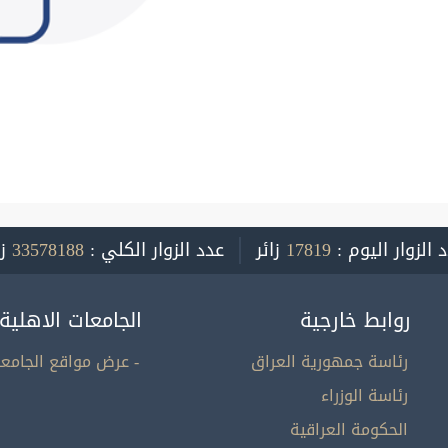
 الزوار اليوم :
17819
زائر
عدد الزوار الكلي :
33578188
ز
روابط خارجية
الجامعات الاهلية
رئاسة جمهورية العراق
- عرض مواقع الجامعا
رئاسة الوزراء
الحكومة العراقية