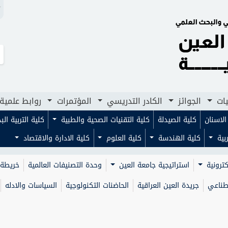
N
لجوائز
الكادر التدريسي
المؤتمرات
روابط علمية
مجلا
يات
الجوائز
الكادر التدريسي
المؤتمرات
روابط علمية
لاسنان
كلية الصيدلة
كلية التقنيات الصحية والطبية
كلية التربية ال
ربية
كلية الهندسة
كلية العلوم
كلية الادارة والاقتصاد
كترونية
استراتيجية جامعة العين
وحدة التصنيفات العالمية
خريطة 
صطناعي
جريدة العين العراقية
الحاضنات التكنولوجية
السياسات والادله