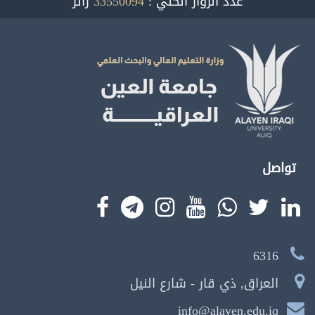
عدد الزوار الكلي :
33550094
زائر
تواصل
6316
العراق, ذي قار - شارع النيل
info@alayen.edu.iq