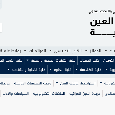
N
لجوائز
لجوائز
الكادر التدريسي
الكادر التدريسي
المؤتمرات
المؤتمرات
روابط علمية
روابط علمية
مجلا
مجلا
يات
الجوائز
الكادر التدريسي
المؤتمرات
روابط علمية
لاسنان
كلية الصيدلة
كلية التقنيات الصحية والطبية
كلية التربية ال
ربية
كلية الهندسة
كلية العلوم
كلية الادارة والاقتصاد
كترونية
استراتيجية جامعة العين
وحدة التصنيفات العالمية
خريطة 
صطناعي
جريدة العين العراقية
الحاضنات التكنولوجية
السياسات والادله