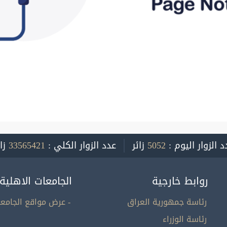
د الزوار اليوم :
5052
زائر
عدد الزوار الكلي :
33565421
زا
روابط خارجية
الجامعات الاهلية
رئاسة جمهورية العراق
- عرض مواقع الجامعا
رئاسة الوزراء