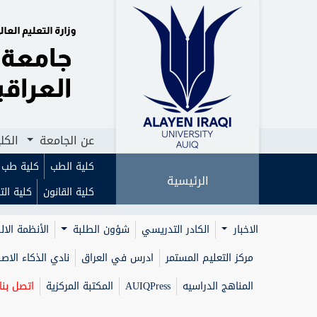
الرئيسية
الرئيسية
عن الجامعة
عن الجامعة
الكليات
الكليات
ا
ا
عن الجامعة
الكل
كلية الطب
كلية طب ا
الرئيسية
كلية القانون
كلية الت
الاخبار
الكادر التدريسي
شؤون الطلبة
الأنظمة الال
مركز التعليم المستمر
ادرس في العراق
نادي الذكاء الا
المناهج الدراسيه
AUIQPress
المكتبة المركزية
اتصل بنا