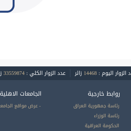
 الزوار اليوم :
14468
زائر
عدد الزوار الكلي :
33559874
ز
روابط خارجية
الجامعات الاهلية
رئاسة جمهورية العراق
- عرض مواقع الجامعا
رئاسة الوزراء
الحكومة العراقية