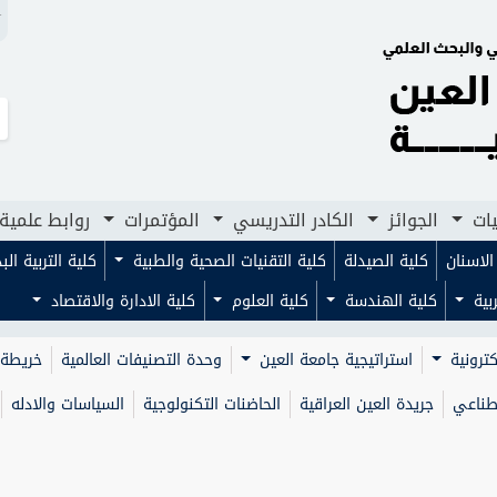
N
لجوائز
الكادر التدريسي
المؤتمرات
روابط علمية
مجلا
يات
الجوائز
الكادر التدريسي
المؤتمرات
روابط علمية
لاسنان
كلية الصيدلة
كلية التقنيات الصحية والطبية
كلية التربية ال
ربية
كلية الهندسة
كلية العلوم
كلية الادارة والاقتصاد
كترونية
استراتيجية جامعة العين
وحدة التصنيفات العالمية
خريطة 
صطناعي
جريدة العين العراقية
الحاضنات التكنولوجية
السياسات والادله