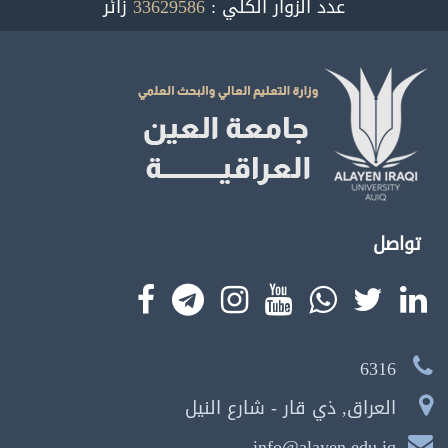
زائر
33629586
عدد الزوار الكلي :
تواصل
6316
العراق, ذي قار - شارع النيل
info@alayen.edu.iq