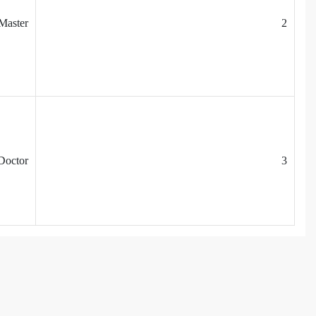
Master
2
Doctor
3