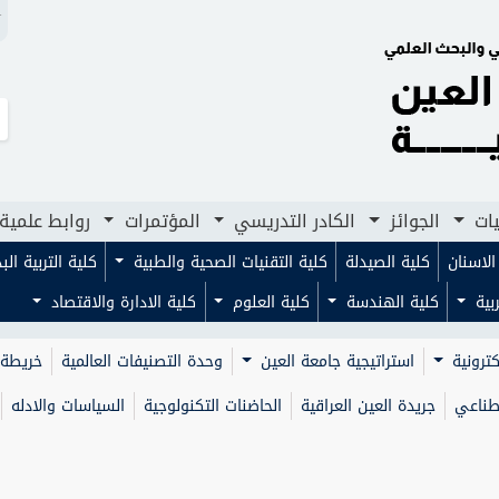
N
لجوائز
الكادر التدريسي
المؤتمرات
روابط علمية
مجلا
يات
الجوائز
الكادر التدريسي
المؤتمرات
روابط علمية
لاسنان
كلية الصيدلة
كلية التقنيات الصحية والطبية
كلية التربية ال
ربية
كلية الهندسة
كلية العلوم
كلية الادارة والاقتصاد
كترونية
استراتيجية جامعة العين
وحدة التصنيفات العالمية
خريطة 
صطناعي
جريدة العين العراقية
الحاضنات التكنولوجية
السياسات والادله