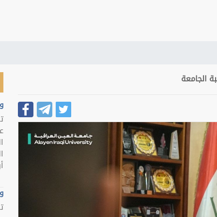
بة الجامعة
و
ت
ع
ا
ا
أو
و
ت