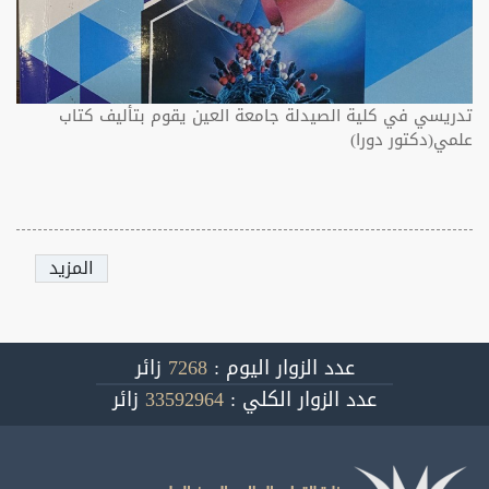
تدريسي في كلية الصيدلة جامعة العين يقوم بتأليف كتاب
علمي(دكتور دورا)
المزيد
عدد الزوار اليوم :
7268
زائر
عدد الزوار الكلي :
33592964
زائر