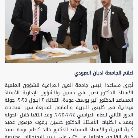
اعلام الجامعة اديان العبودي
أجرى مساعدا رئيس جامعة العين العراقية للشؤون العلمية
الأستاذ الدكتور نصير علي حسين وللشؤون الإدارية الأستاذ
المساعد الدكتور أثير يوسف عودة، الثلاثاء ٢ ايلول ٢٠٢٥، جولة
ميدانية في كليتي التربية والقانون لمتابعة سير امتحانات
الدور الثاني للعام الدراسي ٢٠٢٤-٢٠٢٥. وقد التقيا خلال الجولة
بعمداء الكليات الأستاذ الدكتور حسين برغوث مرهون عميد
كلية التربية والأستاذ المساعد الدكتور خالد كاظم عودة عميد
كلية القانون واطلعا عن كثب على سير الامتحانات وطبيعة