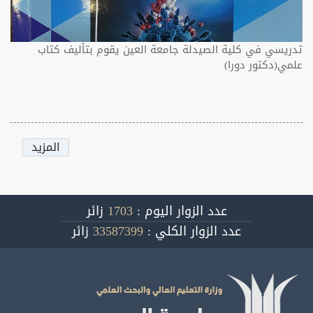
تدريسي في كلية الصيدلة جامعة العين يقوم بتأليف كتاب
علمي(دكتور دورا)
المزيد
عدد الزوار اليوم :
1703
زائر
عدد الزوار الكلي :
33587399
زائر