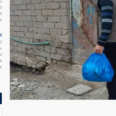
د
ل
م
عر
وظ
ت
د
ل
م
عر