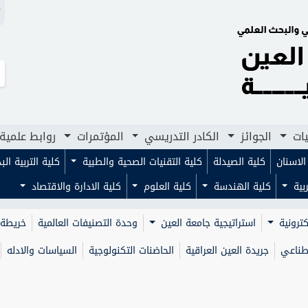
N
لجوائز
الكادر التدريسي
المؤتمرات
روابط علمية
مجلا
يات
الجوائز
الكادر التدريسي
المؤتمرات
روابط علمية
لاسنان
كلية الصيدلة
كلية التقنيات الصحية والطبية
كلية التربية ال
ربية
كلية الهندسة
كلية العلوم
كلية الادارة والاقتصاد
كترونية
استراتيجية جامعة العين
وحدة التصنيفات العالمية
خريطة 
صطناعي
جريدة العين العراقية
الحاضنات التكنولوجية
السياسات والادله