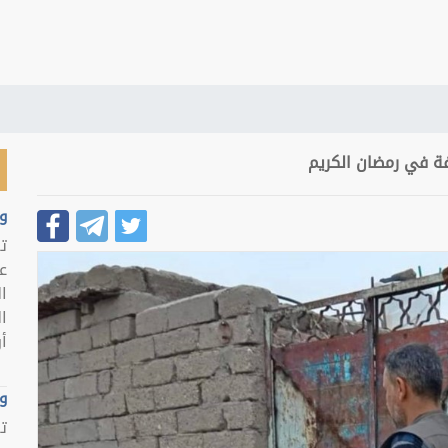
فة في رمضان الكريم
و
ت
ع
ا
ا
أو
و
ت