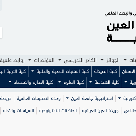
N
لجوائز
الكادر التدريسي
المؤتمرات
روابط علمية
مجلا
يات
الجوائز
الكادر التدريسي
المؤتمرات
روابط علمية
لاسنان
كلية الصيدلة
كلية التقنيات الصحية والطبية
كلية التربية ال
ربية
كلية الهندسة
كلية العلوم
كلية الادارة والاقتصاد
كترونية
استراتيجية جامعة العين
وحدة التصنيفات العالمية
خريطة 
صطناعي
جريدة العين العراقية
الحاضنات التكنولوجية
السياسات والادله