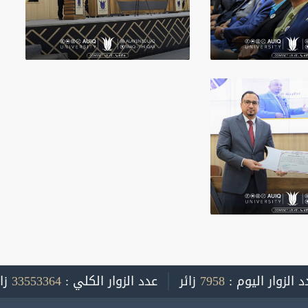
د الزوار اليوم :
7958
زائر
عدد الزوار الكلي :
33553364
زا