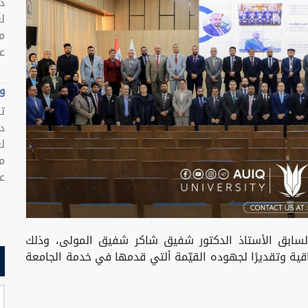
د
ل
م
عر
وظ
ت
د
ل
م
عر
السابق الأستاذ الدكتور شفيق شاكر شفيق المولى، وذلك
ية وتقديرًا لجهوده القيّمة ألتي قدمها في خدمة الجامعة