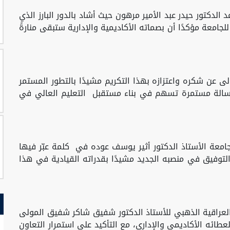
الدكتور حيدر عبد الأمير مرهون حيث أشاد بالدور البارز الذي
لجامعة مؤكدًا أن بصماته الأكاديمية والإدارية ستبقى منارةً
ى عن شكره واعتزازه بهذا التكريم مشيدًا بالتطور المستمر
رسالة مستمرة تسهم في بناء مستقبل التعليم العالي في
جامعة الأستاذ الدكتور أثير يوسف عوده في كلمة عبّر فيها
لتوفيق في منصبه الجديد مشيدًا بقدراته القيادية في هذا
 العراقية الذهبي للأستاذ الدكتور شفيق شاكر شفيق المولى
عطائه الأكاديمي والإداري، مع التأكيد على استمرار التعاون