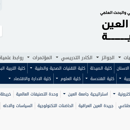
N
لجوائز
الكادر التدريسي
المؤتمرات
روابط علمية
مجلا
يات
الجوائز
الكادر التدريسي
المؤتمرات
روابط علمية
لاسنان
كلية الصيدلة
كلية التقنيات الصحية والطبية
كلية التربية ال
ربية
كلية الهندسة
كلية العلوم
كلية الادارة والاقتصاد
كترونية
استراتيجية جامعة العين
وحدة التصنيفات العالمية
خريطة 
صطناعي
جريدة العين العراقية
الحاضنات التكنولوجية
السياسات والادله