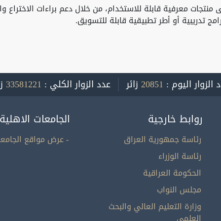
منتجات معرفية قابلة للاستخدام، من خلال دعم براءات الاختراع وا
مج تدريبية أو أطر تطبيقية قابلة للتسويق.
 الزوار اليوم :
20851
زائر
عدد الزوار الكلي :
33581221
ز
روابط خارجية
الجامعات الاهلية
رئاسة جمهورية العراق
- عرض مواقع الجامعا
رئاسة الوزراء
الحكومة العراقية
مجلس النواب
وزارة التعليم العالي والبحث
العلمي