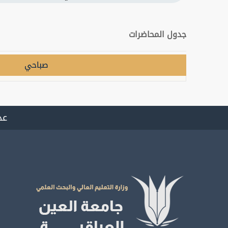
جدول المحاضرات
صباحي
عد