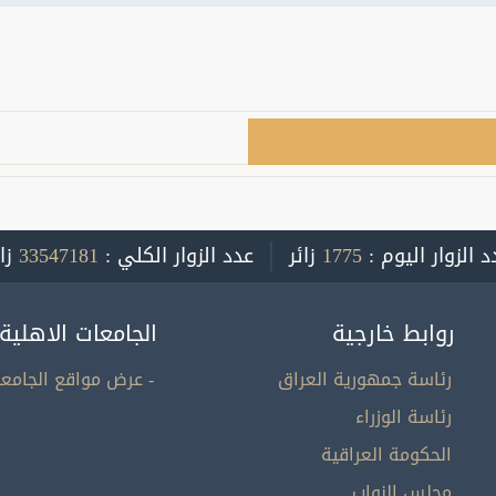
د الزوار اليوم :
1775
زائر
عدد الزوار الكلي :
33547181
زا
روابط خارجية
الجامعات الاهلية
رئاسة جمهورية العراق
- عرض مواقع الجامعا
رئاسة الوزراء
الحكومة العراقية
مجلس النواب