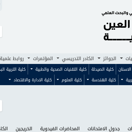
N
لجوائز
الكادر التدريسي
المؤتمرات
روابط علمية
مجلا
يات
الجوائز
الكادر التدريسي
المؤتمرات
روابط علمية
لاسنان
كلية الصيدلة
كلية التقنيات الصحية والطبية
كلية التربية ال
ربية
كلية الهندسة
كلية العلوم
كلية الادارة والاقتصاد
ت
جدول الامتحانات
المحاضرات الفيدوية
الخريجين
الكا