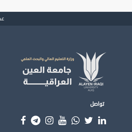
عد
تواصل