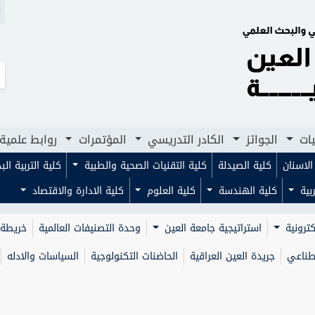
N
لجوائز
الكادر التدريسي
المؤتمرات
روابط علمية
مجلا
يات
الجوائز
الكادر التدريسي
المؤتمرات
روابط علمية
لاسنان
كلية الصيدلة
كلية التقنيات الصحية والطبية
كلية التربية ال
ربية
كلية الهندسة
كلية العلوم
كلية الادارة والاقتصاد
كترونية
استراتيجية جامعة العين
وحدة التصنيفات العالمية
خريطة 
صطناعي
جريدة العين العراقية
الحاضنات التكنولوجية
السياسات والادله