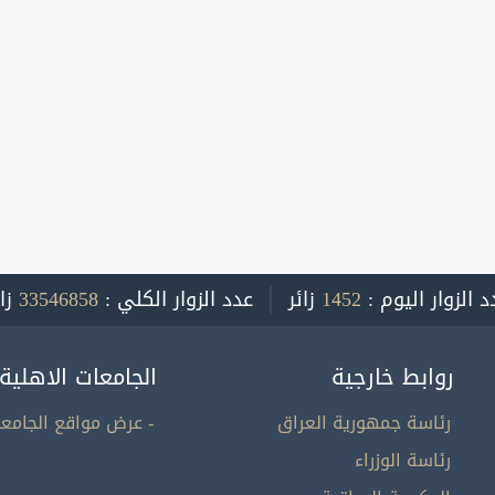
د الزوار اليوم :
1452
زائر
عدد الزوار الكلي :
33546858
زا
روابط خارجية
الجامعات الاهلية
رئاسة جمهورية العراق
- عرض مواقع الجامعا
رئاسة الوزراء