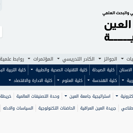
N
لجوائز
الكادر التدريسي
المؤتمرات
روابط علمية
مجلا
يات
الجوائز
الكادر التدريسي
المؤتمرات
روابط علمية
لاسنان
كلية الصيدلة
كلية التقنيات الصحية والطبية
كلية التربية ال
ربية
كلية الهندسة
كلية العلوم
كلية الادارة والاقتصاد
كترونية
استراتيجية جامعة العين
وحدة التصنيفات العالمية
خريطة 
صطناعي
جريدة العين العراقية
الحاضنات التكنولوجية
السياسات والادله