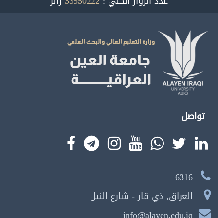
عدد الزوار الكلي :
33550222
زائر
تواصل
6316
العراق, ذي قار - شارع النيل
info@alayen.edu.iq