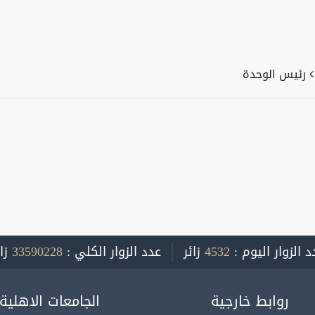
رئيس الوحدة
د الزوار اليوم :
4532
زائر
عدد الزوار الكلي :
33590228
زا
روابط خارجية
الجامعات الاهلية