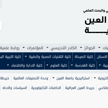
N
لجوائز
الكادر التدريسي
المؤتمرات
روابط علمية
مجلا
يات
الجوائز
الكادر التدريسي
المؤتمرات
روابط علمية
لاسنان
كلية الصيدلة
كلية التقنيات الصحية والطبية
كلية التربية ال
ربية
كلية الهندسة
كلية العلوم
كلية الادارة والاقتصاد
كترونية
استراتيجية جامعة العين
وحدة التصنيفات العالمية
خريطة 
صطناعي
جريدة العين العراقية
الحاضنات التكنولوجية
السياسات والادله