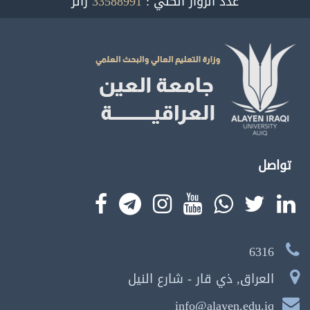
عدد الزوار الكلي :
33588991
زائر
تواصل
6316
العراق, ذي قار - شارع النيل
info@alayen.edu.iq