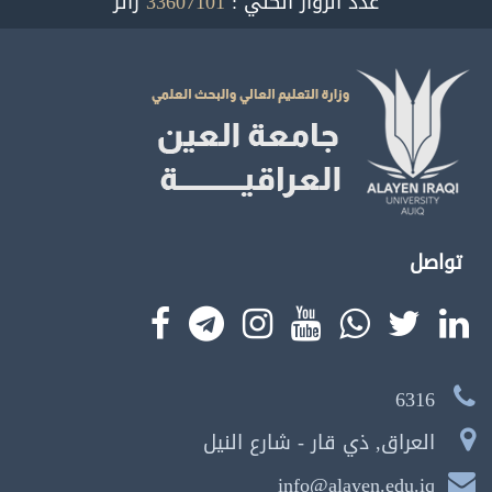
عدد الزوار الكلي :
33607101
زائر
تواصل
6316
العراق, ذي قار - شارع النيل
info@alayen.edu.iq