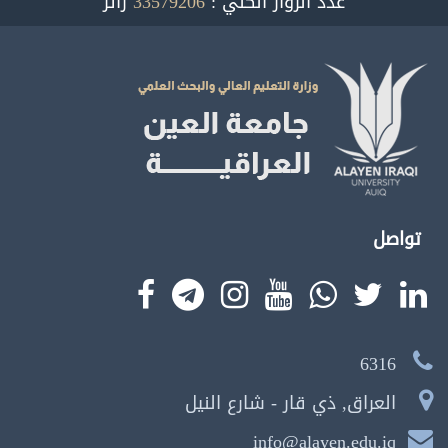
عدد الزوار الكلي :
33579206
زائر
تواصل
6316
العراق, ذي قار - شارع النيل
info@alayen.edu.iq