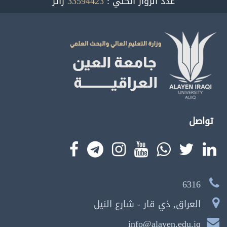
عدد الزوار الكلي :
33594423
زائر
تواصل
6316
العراق, ذي قار - شارع النيل
info@alayen.edu.iq