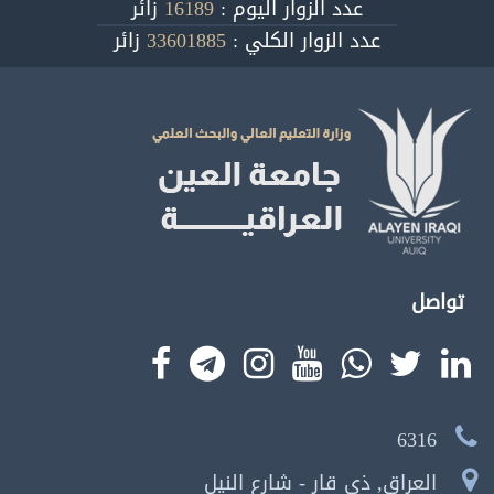
عدد الزوار اليوم :
16189
زائر
عدد الزوار الكلي :
33601885
زائر
تواصل
6316
العراق, ذي قار - شارع النيل