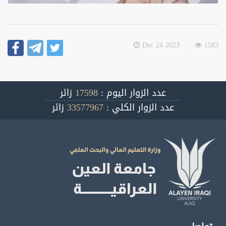
2023 Dec 24
1583
عدد الزوار اليوم :
17598
زائر
عدد الزوار الكلي :
33577967
زائر