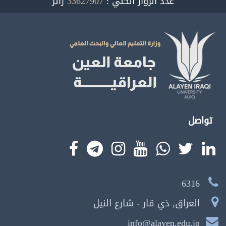
عدد الزوار الكلي :
33627907
زائر
تواصل
6316
العراق, ذي قار - شارع النيل
info@alayen.edu.iq